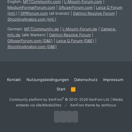
English:
MFTCommunity.com
|
L-Mount-Forum.com
|
MediumFormatForum.com
|
GRuserForum.com
|
Leica Q Forum
(intl.)
|
DPRforum.com
(all brands)
|
DaVinci Resolve Forum
|
ShootingAnalog.com (intl.)
German:
MFTCommunity.de
|
L-Mount-Forum.de
|
Camera-
info.de
(alle Marken)
|
DaVinci Resolve Forum
|
GRuserForum.com (D&E)
|
Leica Q Forum (D&E)
|
ShootingAnalog.com (D&E)
Kontakt
Nutzungsbedingungen
Datenschutz
Impressum
Start
R
S
S
®
Community platform by XenForo
© 2010-2026 XenForo Ltd.
|
Media
embeds via s9e/MediaSites
XenForo theme
by xenfocus