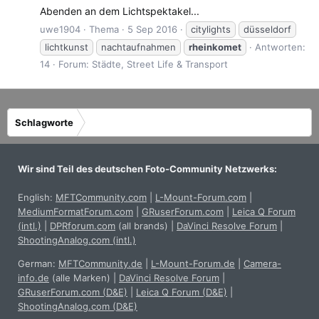
Abenden an dem Lichtspektakel...
uwe1904
Thema
5 Sep 2016
citylights
düsseldorf
lichtkunst
nachtaufnahmen
rheinkomet
Antworten:
14
Forum:
Städte, Street Life & Transport
Schlagworte
Wir sind Teil des deutschen Foto-Community Netzwerks:
English:
MFTCommunity.com
|
L-Mount-Forum.com
|
MediumFormatForum.com
|
GRuserForum.com
|
Leica Q Forum
(intl.)
|
DPRforum.com
(all brands)
|
DaVinci Resolve Forum
|
ShootingAnalog.com (intl.)
German:
MFTCommunity.de
|
L-Mount-Forum.de
|
Camera-
info.de
(alle Marken)
|
DaVinci Resolve Forum
|
GRuserForum.com (D&E)
|
Leica Q Forum (D&E)
|
ShootingAnalog.com (D&E)