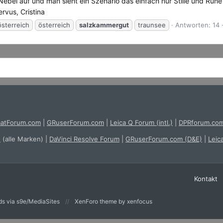
Nebel auf und man sieht ein Szenario das einfach nur Stille und Ru
vus, Cristina
sterreich
österreich
salzkammergut
traunsee
Antworten: 14
atForum.com
|
GRuserForum.com
|
Leica Q Forum (intl.)
|
DPRforum.co
e
(alle Marken)
|
DaVinci Resolve Forum
|
GRuserForum.com (D&E)
|
Leic
Kontakt
s via s9e/MediaSites
XenForo theme
by xenfocus