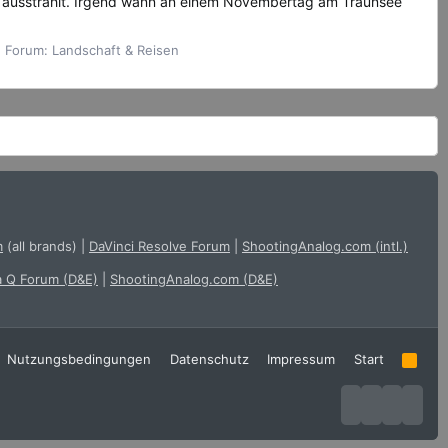
he ausstrahlt. Irgend wann an einem Novembertag am Traunsee
Forum:
Landschaft & Reisen
m
(all brands)
|
DaVinci Resolve Forum
|
ShootingAnalog.com (intl.)
a Q Forum (D&E)
|
ShootingAnalog.com (D&E)
Nutzungsbedingungen
Datenschutz
Impressum
Start
R
S
S