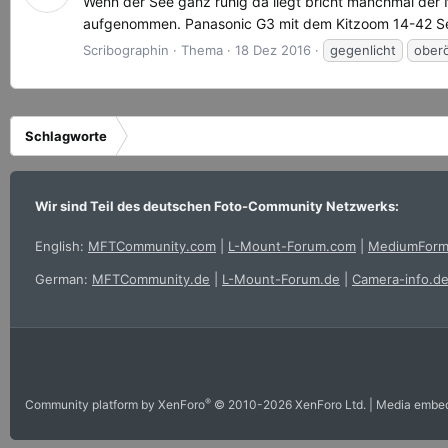
Wenn der See ganz ruhig da liegt bricht manchmal der 
aufgenommen. Panasonic G3 mit dem Kitzoom 14-42 Ser
Scribographin
Thema
18 Dez 2016
gegenlicht
oberö
Schlagworte
Wir sind Teil des deutschen Foto-Community Netzwerks:
English:
MFTCommunity.com
|
L-Mount-Forum.com
|
MediumForm
German:
MFTCommunity.de
|
L-Mount-Forum.de
|
Camera-info.d
®
Community platform by XenForo
© 2010-2026 XenForo Ltd.
|
Media embed