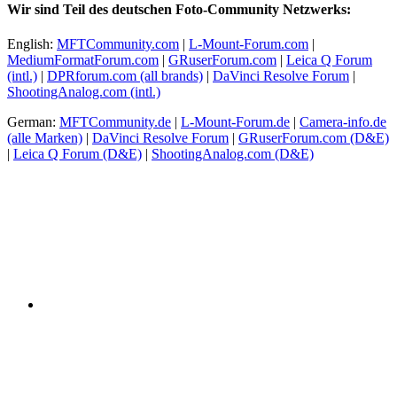
Wir sind Teil des deutschen Foto-Community Netzwerks:
English:
MFTCommunity.com
|
L-Mount-Forum.com
|
MediumFormatForum.com
|
GRuserForum.com
|
Leica Q Forum
(intl.)
|
DPRforum.com
(all brands)
|
DaVinci Resolve Forum
|
ShootingAnalog.com (intl.)
German:
MFTCommunity.de
|
L-Mount-Forum.de
|
Camera-info.de
(alle Marken)
|
DaVinci Resolve Forum
|
GRuserForum.com (D&E)
|
Leica Q Forum (D&E)
|
ShootingAnalog.com (D&E)