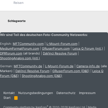
Reisen
Schlagworte
Wir sind Teil des deutschen Foto-Community Netzwerks:
English:
MFTCommunity.com
|
L-Mount-Forum.com
|
MediumFormatForum.com
|
GRuserForum.com
|
Leica Q Forum (intl.)
|
DPRforum.com
(all brands)
|
DaVinci Resolve Forum
|
ShootingAnalog.com (intl.)
German:
MFTCommunity.de
|
L-Mount-Forum.de
|
Camera-info.de
(alle
Marken)
|
DaVinci Resolve Forum
|
GRuserForum.com (D&E)
|
Leica Q
Forum (D&E)
|
ShootingAnalog.com (D&E)
Kontakt
Nutzungsbedingungen
Datenschutz
Impressum
Start
R
S
S
®
Community platform by XenForo
© 2010-2026 XenForo Ltd.
|
Media