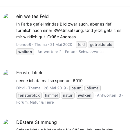
ein weites Feld
In Farbe gefiel mir das Bild zwar auch, aber es rief
förmlich nach einer SW-Umsetzung. Und jetzt gefällt es
mir wirklich gut. Grüße Andreas
blende8
Thema
21 Mai 2020
feld
getreidefeld
wolken
Antworten: 2
Forum:
Schwarzweiss
Fensterblick
nenne ich da mal so spontan. 6019
Dicki
Thema
26 Mai 2019
baum
bäume
fensterblick
himmel
natur
wolken
Antworten: 3
Forum:
Natur & Tiere
Düstere Stimmung
Solche Motive bieten sich für SW an. Ich war in der