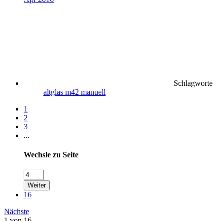
Schlagworte
altglas
m42
manuell
1
2
3
...
Wechsle zu Seite
Weiter
16
Nächste
1 von 16