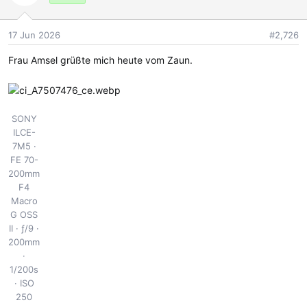
i
o
17 Jun 2026
#2,726
n
e
Frau Amsel grüßte mich heute vom Zaun.
n
:
SONY
ILCE-
7M5
FE 70-
200mm
F4
Macro
G OSS
II
ƒ/9
200mm
1/200s
ISO
250