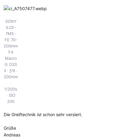
SONY
ILCE-
7M5
FE 70-
200mm
F4
Macro
G OSS
II
ƒ/9
200mm
1/200s
ISO
200
Die Greiftechnik ist schon sehr versiert.
Grüße
Andreas