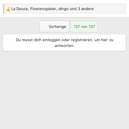
La Douce
,
Floetenspieler
,
dingo
und 3 andere
R
e
a
Erste
Vorherige
137 von 137
k
t
Du musst dich einloggen oder registrieren, um hier zu
i
antworten.
o
n
e
n
: