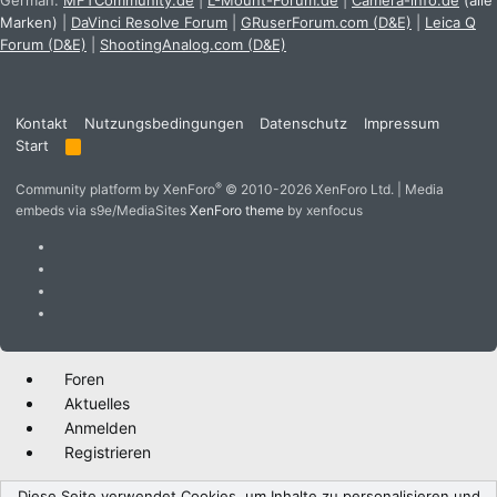
German:
MFTCommunity.de
|
L-Mount-Forum.de
|
Camera-info.de
(alle
Marken)
|
DaVinci Resolve Forum
|
GRuserForum.com (D&E)
|
Leica Q
Forum (D&E)
|
ShootingAnalog.com (D&E)
Kontakt
Nutzungsbedingungen
Datenschutz
Impressum
Start
R
S
S
®
Community platform by XenForo
© 2010-2026 XenForo Ltd.
|
Media
embeds via s9e/MediaSites
XenForo theme
by xenfocus
Foren
Aktuelles
Anmelden
Registrieren
Diese Seite verwendet Cookies, um Inhalte zu personalisieren und