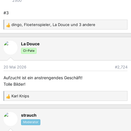
2500
#3
dingo
,
Floetenspieler
,
La Douce
und 3 andere
R
e
a
La Douce
k
t
CI-Pate
i
o
20 Mai 2026
#2,724
n
e
Aufzucht ist ein anstrengendes Geschäft!
n
Tolle Bilder!
:
Karl Knips
R
e
a
strauch
k
t
Moderator
i