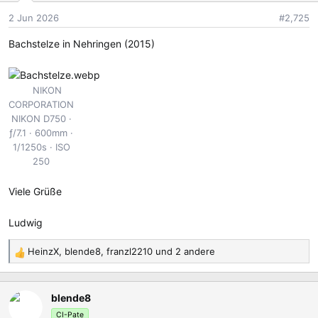
o
2 Jun 2026
#2,725
n
e
Bachstelze in Nehringen (2015)
n
:
NIKON
CORPORATION
NIKON D750
ƒ/7.1
600mm
1/1250s
ISO
250
Viele Grüße
Ludwig
HeinzX
,
blende8
,
franzl2210
und 2 andere
R
e
a
blende8
k
t
CI-Pate