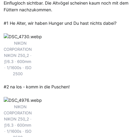
Einflugloch sichtbar. Die Altvögel scheinen kaum noch mit dem
Füttern nachzukommen.
#1 He Alter, wir haben Hunger und Du hast nichts dabei?
NIKON
CORPORATION
NIKON Z50_2
ƒ/6.3
600mm
1/1600s
ISO
2500
#2 na los - komm in die Puschen!
NIKON
CORPORATION
NIKON Z50_2
ƒ/6.3
600mm
1/1600s
ISO