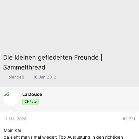
Die kleinen gefiederten Freunde |
Sammelthread
E
E
blende8
16 Jan 2012
r
r
s
s
La Douce
t
t
e
e
CI-Pate
l
l
l
l
11 Mai 2026
#2,721
e
t
r
a
Moin Karl,
m
da sieht man’s mal wieder: Top Ausrüstung in den richtigen