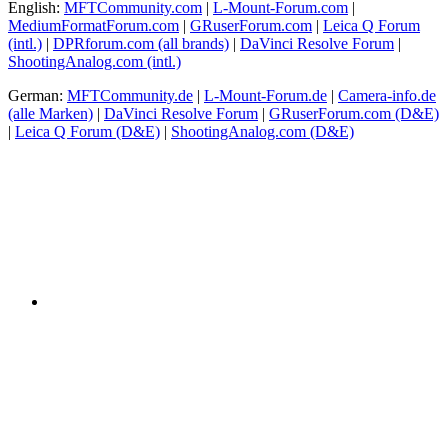
English:
MFTCommunity.com
|
L-Mount-Forum.com
|
MediumFormatForum.com
|
GRuserForum.com
|
Leica Q Forum
(intl.)
|
DPRforum.com
(all brands)
|
DaVinci Resolve Forum
|
ShootingAnalog.com (intl.)
German:
MFTCommunity.de
|
L-Mount-Forum.de
|
Camera-info.de
(alle Marken)
|
DaVinci Resolve Forum
|
GRuserForum.com (D&E)
|
Leica Q Forum (D&E)
|
ShootingAnalog.com (D&E)