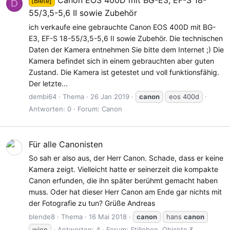
Canon EOS 400D mit BG-E3, EF-S 18-
[Biete]
D
55/3,5-5,6 II sowie Zubehör
ich verkaufe eine gebrauchte Canon EOS 400D mit BG-
E3, EF-S 18-55/3,5-5,6 II sowie Zubehör. Die technischen
Daten der Kamera entnehmen Sie bitte dem Internet ;) Die
Kamera befindet sich in einem gebrauchten aber guten
Zustand. Die Kamera ist getestet und voll funktionsfähig.
Der letzte...
dembi64
Thema
26 Jan 2019
canon
eos 400d
Antworten: 0
Forum:
Canon
Für alle Canonisten
So sah er also aus, der Herr Canon. Schade, dass er keine
Kamera zeigt. Vielleicht hatte er seinerzeit die kompakte
Canon erfunden, die ihn später berühmt gemacht haben
muss. Oder hat dieser Herr Canon am Ende gar nichts mit
der Fotografie zu tun? Grüße Andreas
blende8
Thema
16 Mai 2018
canon
hans
canon
wien
Antworten: 4
Forum:
Stilleben, Objekte &