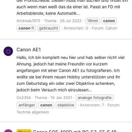
der Frontscheibe. Diesen muss man suchen und findet ihn
auch wenn man weiß das da einer ist. Passt an FD mit
Arbeitsblende, keine Automatik...
Andreas1975
Thema
26 Jul 2022
19mm
canon
canon
fl
gebraucht
Antworten: 0
Forum:
Canon
Canon AE1
O
Hallo, Ich bin komplett neu hier und hab selber nicht viel
Ahnung, jedoch hat meine Freundin vor kurzem
angefangen mit einer Canon AE1 zu fotografieren. Ich
wollte sie bei ihrem neuen Hobby unterstützen und ihr
zum Geburtstag ein oder zwei Objektive schenken,
jedoch beim Versuch mich einzulesen...
Oz2356
Thema
19 Jan 2021
analoge fotografie
anfänger
canon
objektive
Antworten: 7
Forum:
Technik allgemein