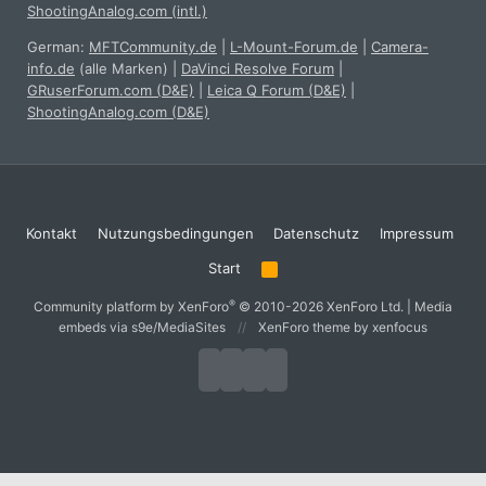
ShootingAnalog.com (intl.)
German:
MFTCommunity.de
|
L-Mount-Forum.de
|
Camera-
info.de
(alle Marken)
|
DaVinci Resolve Forum
|
GRuserForum.com (D&E)
|
Leica Q Forum (D&E)
|
ShootingAnalog.com (D&E)
Kontakt
Nutzungsbedingungen
Datenschutz
Impressum
Start
R
S
S
®
Community platform by XenForo
© 2010-2026 XenForo Ltd.
|
Media
embeds via s9e/MediaSites
XenForo theme
by xenfocus