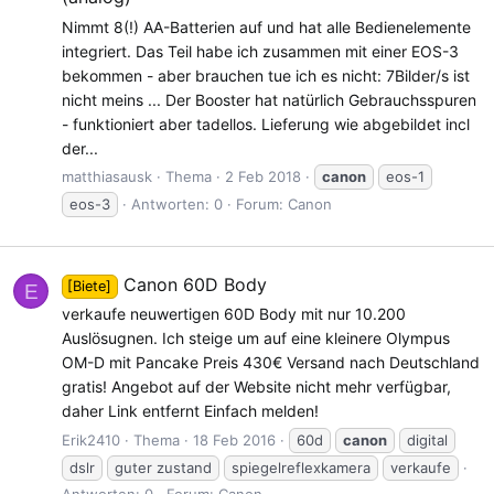
Nimmt 8(!) AA-Batterien auf und hat alle Bedienelemente
integriert. Das Teil habe ich zusammen mit einer EOS-3
bekommen - aber brauchen tue ich es nicht: 7Bilder/s ist
nicht meins ... Der Booster hat natürlich Gebrauchsspuren
- funktioniert aber tadellos. Lieferung wie abgebildet incl
der...
matthiasausk
Thema
2 Feb 2018
canon
eos-1
eos-3
Antworten: 0
Forum:
Canon
Canon 60D Body
[Biete]
E
verkaufe neuwertigen 60D Body mit nur 10.200
Auslösugnen. Ich steige um auf eine kleinere Olympus
OM-D mit Pancake Preis 430€ Versand nach Deutschland
gratis! Angebot auf der Website nicht mehr verfügbar,
daher Link entfernt Einfach melden!
Erik2410
Thema
18 Feb 2016
60d
canon
digital
dslr
guter zustand
spiegelreflexkamera
verkaufe
Antworten: 0
Forum:
Canon