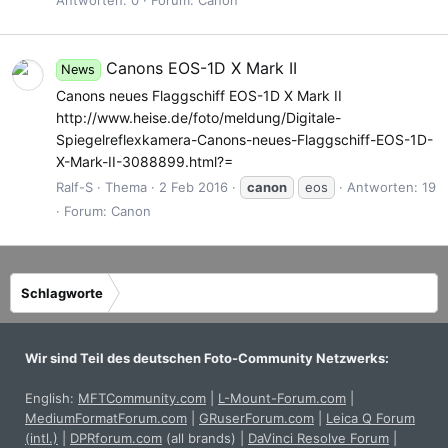
Canons EOS-1D X Mark II
News
Canons neues Flaggschiff EOS-1D X Mark II
http://www.heise.de/foto/meldung/Digitale-
Spiegelreflexkamera-Canons-neues-Flaggschiff-EOS-1D-
X-Mark-II-3088899.html?=
Ralf-S
Thema
2 Feb 2016
canon
eos
Antworten: 19
Forum:
Canon
Schlagworte
Wir sind Teil des deutschen Foto-Community Netzwerks:
English:
MFTCommunity.com
|
L-Mount-Forum.com
|
MediumFormatForum.com
|
GRuserForum.com
|
Leica Q Forum
(intl.)
|
DPRforum.com
(all brands)
|
DaVinci Resolve Forum
|