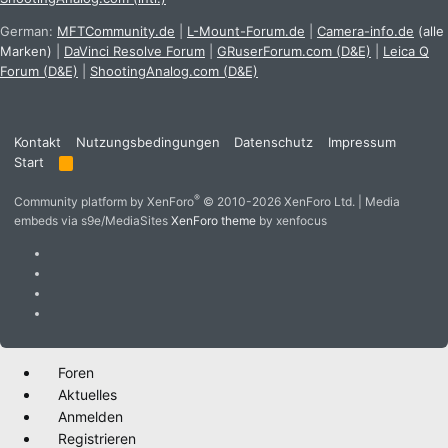
German:
MFTCommunity.de
|
L-Mount-Forum.de
|
Camera-info.de
(alle
Marken)
|
DaVinci Resolve Forum
|
GRuserForum.com (D&E)
|
Leica Q
Forum (D&E)
|
ShootingAnalog.com (D&E)
Kontakt
Nutzungsbedingungen
Datenschutz
Impressum
Start
R
S
S
®
Community platform by XenForo
© 2010-2026 XenForo Ltd.
|
Media
embeds via s9e/MediaSites
XenForo theme
by xenfocus
Foren
Aktuelles
Anmelden
Registrieren