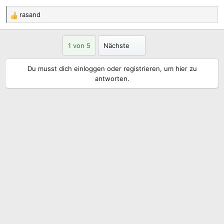
rasand
R
e
a
Letzte
1 von 5
Nächste
k
t
Du musst dich einloggen oder registrieren, um hier zu
i
antworten.
o
n
e
n
: