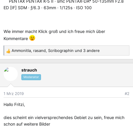
PENTAX PENTAX K-5 II
smc PENTAX-DA* 50-135mm F2.8
ED [IF] SDM
ƒ/6.3
63mm
1/125s
ISO 100
Wie immer macht Klick groß und ich freue mich über
Kommentare
Ammonitla
,
rasand
,
Scribographin
und 3 andere
R
e
a
strauch
k
t
Moderator
i
o
1 Mrz 2019
#2
n
e
Hallo Fritzi,
n
:
dies scheint ein vielversprechendes Gebiet zu sein, freue mich
schon auf weitere Bilder