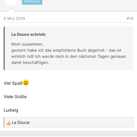
t
Moderator
i
o
6 Mrz 2019
#14
n
e
n
La Douce schrieb:
:
Moin zusammen,
gestern habe ich das empfohlene Buch abgeholt - das ist
wirklich toll! Ich werde mich in den nächsten Tagen genauer
damit beschäftigen.
Viel Spaß
Viele Grüße
Ludwig
La Douce
R
e