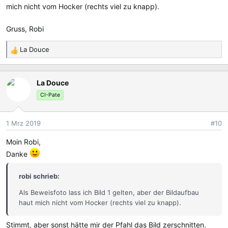
mich nicht vom Hocker (rechts viel zu knapp).
Gruss, Robi
La Douce
R
e
a
La Douce
k
t
CI-Pate
i
o
1 Mrz 2019
#10
n
e
Moin Robi,
n
Danke
:
robi schrieb:
Als Beweisfoto lass ich Bild 1 gelten, aber der Bildaufbau
haut mich nicht vom Hocker (rechts viel zu knapp).
Stimmt, aber sonst hätte mir der Pfahl das Bild zerschnitten.