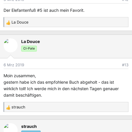
Der Elefantenfuß #5 ist auch mein Favorit.
La Douce
R
e
a
La Douce
k
t
CI-Pate
i
o
6 Mrz 2019
#13
n
e
Moin zusammen,
n
gestern habe ich das empfohlene Buch abgeholt - das ist
:
wirklich toll! Ich werde mich in den nächsten Tagen genauer
damit beschäftigen.
strauch
R
e
a
strauch
k