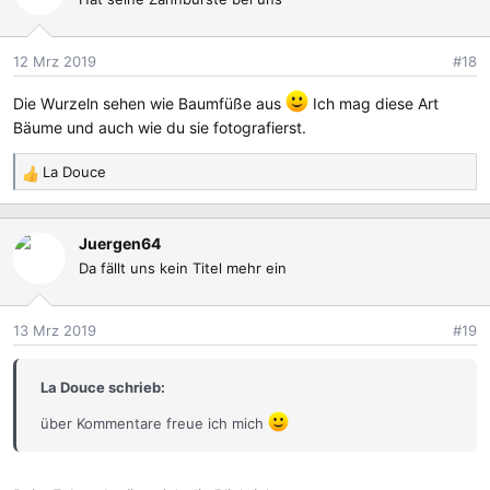
i
o
12 Mrz 2019
#18
n
e
Die Wurzeln sehen wie Baumfüße aus
Ich mag diese Art
n
Bäume und auch wie du sie fotografierst.
:
La Douce
R
e
a
Juergen64
k
Da fällt uns kein Titel mehr ein
t
i
o
13 Mrz 2019
#19
n
e
n
La Douce schrieb:
:
über Kommentare freue ich mich