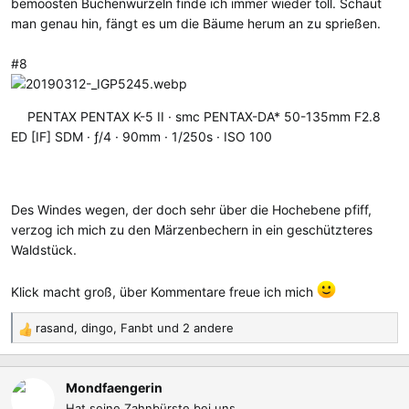
bemoosten Buchenwurzeln finde ich immer wieder toll. Schaut
man genau hin, fängt es um die Bäume herum an zu sprießen.
#8
PENTAX PENTAX K-5 II
smc PENTAX-DA* 50-135mm F2.8
ED [IF] SDM
ƒ/4
90mm
1/250s
ISO 100
Des Windes wegen, der doch sehr über die Hochebene pfiff,
verzog ich mich zu den Märzenbechern in ein geschützteres
Waldstück.
Klick macht groß, über Kommentare freue ich mich
rasand
,
dingo
,
Fanbt
und 2 andere
R
e
a
Mondfaengerin
k
Hat seine Zahnbürste bei uns
t