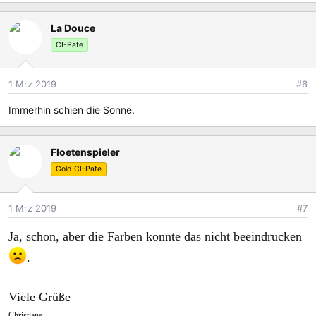
e
a
La Douce
k
t
CI-Pate
i
o
1 Mrz 2019
#6
n
e
Immerhin schien die Sonne.
n
:
Floetenspieler
Gold CI-Pate
1 Mrz 2019
#7
Ja, schon, aber die Farben konnte das nicht beeindrucken
.
Viele Grüße
Christiane.