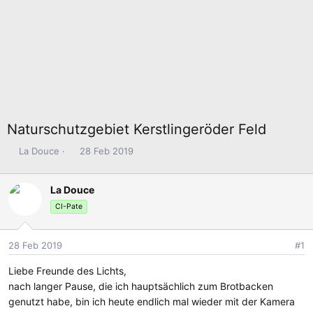
Naturschutzgebiet Kerstlingeröder Feld
E
E
La Douce
28 Feb 2019
r
r
s
s
La Douce
t
t
e
e
CI-Pate
l
l
l
l
28 Feb 2019
#1
e
t
r
a
Liebe Freunde des Lichts,
m
nach langer Pause, die ich hauptsächlich zum Brotbacken
genutzt habe, bin ich heute endlich mal wieder mit der Kamera