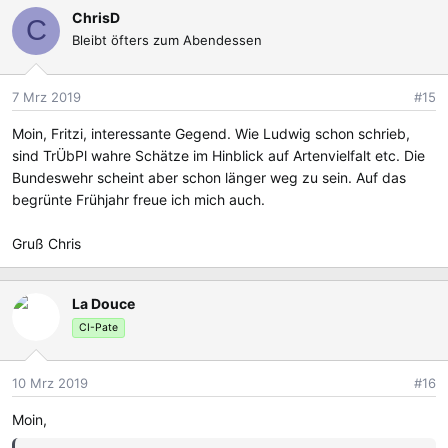
a
ChrisD
k
C
Bleibt öfters zum Abendessen
t
i
o
7 Mrz 2019
#15
n
e
Moin, Fritzi, interessante Gegend. Wie Ludwig schon schrieb,
n
sind TrÜbPl wahre Schätze im Hinblick auf Artenvielfalt etc. Die
:
Bundeswehr scheint aber schon länger weg zu sein. Auf das
begrünte Frühjahr freue ich mich auch.
Gruß Chris
La Douce
CI-Pate
10 Mrz 2019
#16
Moin,