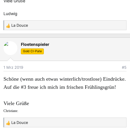
Viele Grüße
Ludwig
La Douce
R
e
a
Floetenspieler
k
t
Gold CI-Pate
i
o
1 Mrz 2019
#5
n
e
Schöne (wenn auch etwas winterlich/trostlose) Eindrücke.
n
:
Auf die #3 freue ich mich im frischen Frühlingsgrün!
Viele Grüße
Christiane.
La Douce
R