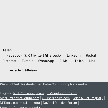
Teilen:
Facebook
X (Twitter)
Bluesky
LinkedIn
Reddit
Pinterest
Tumblr
WhatsApp
E-Mail
Teilen
Link
Landschaft & Reisen
Wir sind Teil des deutschen Foto-Community Netzwerks:
English:
MFTCommunity.com
|
L-Mount-Forum.com
|
MediumFormatForum.com
|
GRuserForum.com
|
Leica Q Forum (intl.)
|
DPRforum.com
(all brands)
|
DaVinci Resolve Forum
|
ShootingAnalog.com (intl.)