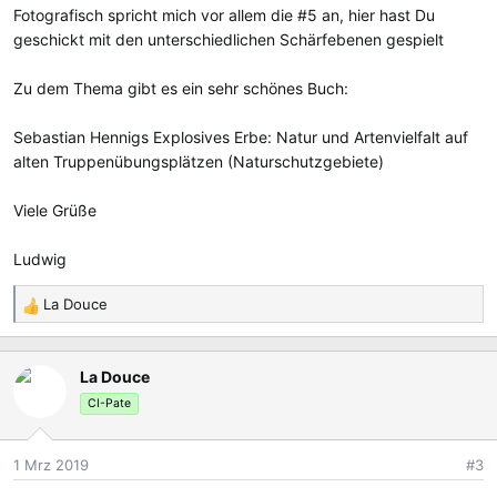
Fotografisch spricht mich vor allem die #5 an, hier hast Du
geschickt mit den unterschiedlichen Schärfebenen gespielt
Zu dem Thema gibt es ein sehr schönes Buch:
Sebastian Hennigs Explosives Erbe: Natur und Artenvielfalt auf
alten Truppenübungsplätzen (Naturschutzgebiete)
Viele Grüße
Ludwig
La Douce
R
e
a
La Douce
k
t
CI-Pate
i
o
1 Mrz 2019
#3
n
e