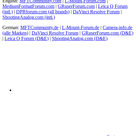
English:
MFTCommunity.com
|
L-Mount-Forum.com
|
MediumFormatForum.com
|
GRuserForum.com
|
Leica Q Forum
(intl.)
|
DPRforum.com
(all brands)
|
DaVinci Resolve Forum
|
ShootingAnalog.com (intl.)
German:
MFTCommunity.de
|
L-Mount-Forum.de
|
Camera-info.de
(alle Marken)
|
DaVinci Resolve Forum
|
GRuserForum.com (D&E)
|
Leica Q Forum (D&E)
|
ShootingAnalog.com (D&E)