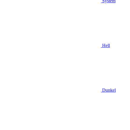
System
Hell
Dunkel