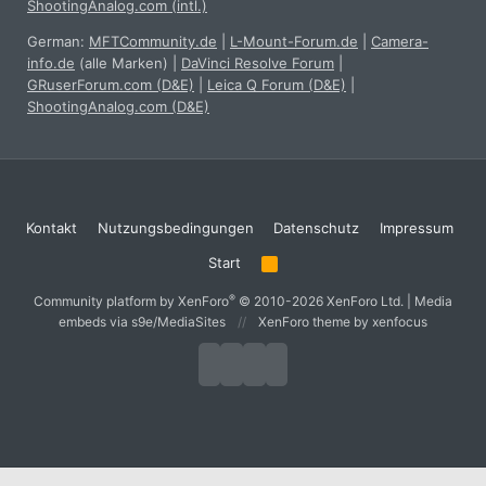
ShootingAnalog.com (intl.)
German:
MFTCommunity.de
|
L-Mount-Forum.de
|
Camera-
info.de
(alle Marken)
|
DaVinci Resolve Forum
|
GRuserForum.com (D&E)
|
Leica Q Forum (D&E)
|
ShootingAnalog.com (D&E)
Kontakt
Nutzungsbedingungen
Datenschutz
Impressum
Start
R
S
S
®
Community platform by XenForo
© 2010-2026 XenForo Ltd.
|
Media
embeds via s9e/MediaSites
XenForo theme
by xenfocus