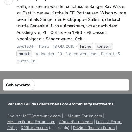
Hallo, am Freitag war der schottische Sänger Ray Wilson
zu Gast in der ev. Kirche in GE-Rotthausen. Wilson wurde
bekannt als Sänger der Rockgruppe Stiltskin, dadurch
wurde Genesis auf ihn aufmerksam, wo er nach dem
Ausstieg von Phil Collins von 1996 - 98 dessen
Nachfolger als Sänger wurde. Seit...
uwe1904
Thema
18 Okt 2015
kirche
konzert
musik
Antworten: 10
Forum:
Menschen, Portraits &
Hochzeiten
Schlagworte
Wir sind Teil des deutschen Foto-Community Netzwerks:
English:
MFTCommunity.com
|
L-Mount-Forum.com
|
MediumFormatForum.com
|
GRuserForum.com
|
Leica Q Forum
(intl.)
|
DPRforum.com
(all brands)
|
DaVinci Resolve Forum
|